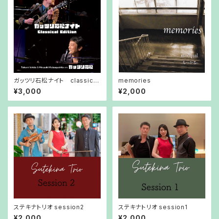
ガッツリ石松ナイト classical
memories
edition
¥3,000
¥2,000
ステキナトリオ session2
ステキナトリオ session1
¥2,000
¥2,000