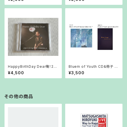
HappyBirthDay Dear俺！202
Bluem of Youth CD&冊子 セ
1 DVD&CD
ット
¥4,500
¥3,500
その他の商品