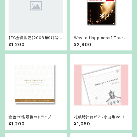
【FC会員限定】2008年9月号
Way to Happiness? Tour Fi
FCCD
nal Digest Edition
¥1,200
¥2,900
金色の街/最後のドライブ
札幌時計台ピアノ小曲集Vol.1
¥1,200
¥1,050