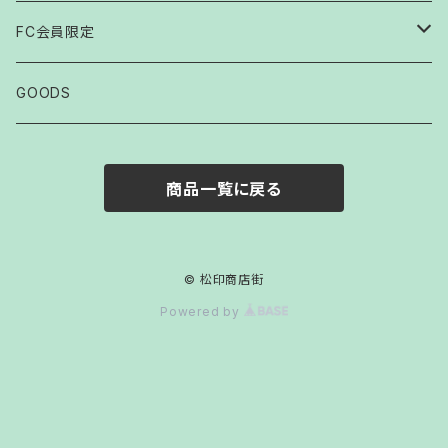
FC会員限定
2007
GOODS
2008
商品一覧に戻る
2009
2010
© 松印商店街
Powered by
2011
2012