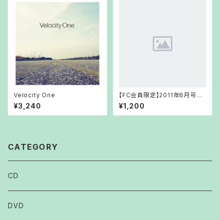
Velocity One
【FC会員限定】2011年6月号
FCCD
¥3,240
¥1,200
CATEGORY
CD
DVD