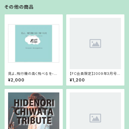
その他の商品
見よ、飛行機の高く飛べるを-Or
【FC会員限定】2009年3月号
iginal Sound Tracks-
FCCD
¥2,000
¥1,200