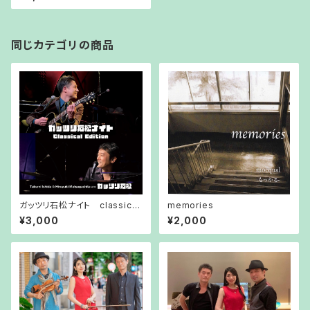
同じカテゴリの商品
ガッツリ石松ナイト classical
memories
edition
¥3,000
¥2,000