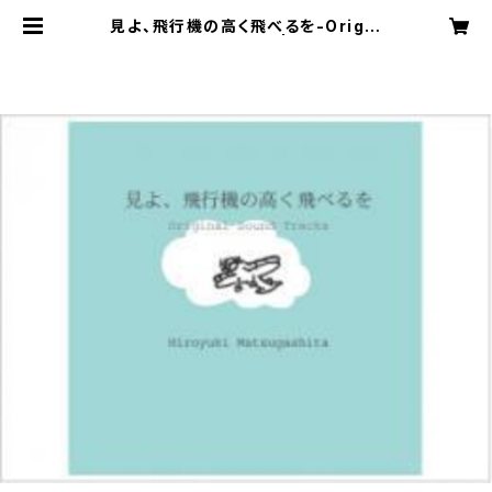
見よ、飛行機の高く飛べるを-Origin
al Sound Tracks- | 松印商店街