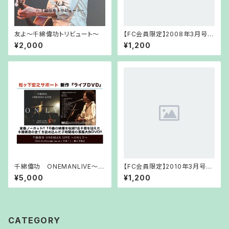
友よ～千綿偉功トリビュート～
【FC会員限定】2008年3月号
FCCD
¥2,000
¥1,200
千綿偉功 ONEMANLIVE〜O
【FC会員限定】2010年3月号
NLY〜
FCCD
¥5,000
¥1,200
CATEGORY