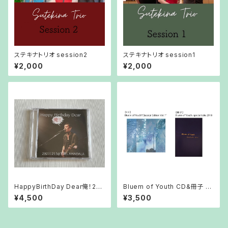
ステキナトリオ session2
ステキナトリオ session1
¥2,000
¥2,000
HappyBirthDay Dear俺！202
Bluem of Youth CD&冊子 セ
1 DVD&CD
ット
¥4,500
¥3,500