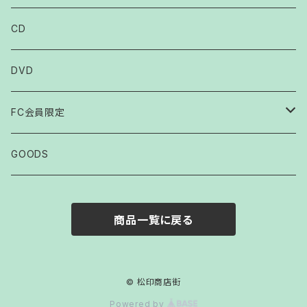
CD
DVD
FC会員限定
2007
GOODS
2008
商品一覧に戻る
2009
2010
© 松印商店街
Powered by